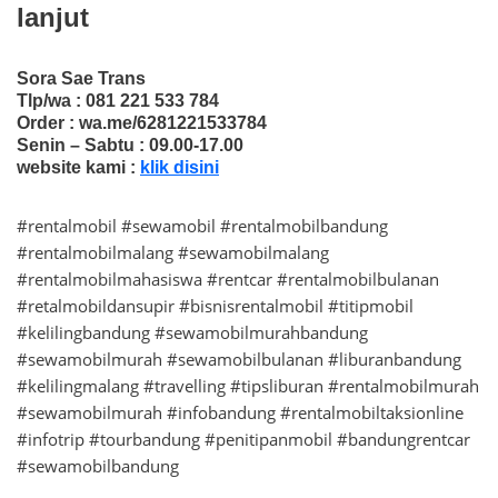
lanjut
Sora Sae Trans
Tlp/wa : 081 221 533 784
Order : wa.me/6281221533784
Senin – Sabtu : 09.00-17.00
website kami :
klik disini
#rentalmobil #sewamobil #rentalmobilbandung
#rentalmobilmalang #sewamobilmalang
#rentalmobilmahasiswa #rentcar #rentalmobilbulanan
#retalmobildansupir #bisnisrentalmobil #titipmobil
#kelilingbandung #sewamobilmurahbandung
#sewamobilmurah #sewamobilbulanan #liburanbandung
#kelilingmalang #travelling #tipsliburan #rentalmobilmurah
#sewamobilmurah #infobandung #rentalmobiltaksionline
#infotrip #tourbandung #penitipanmobil #bandungrentcar
#sewamobilbandung